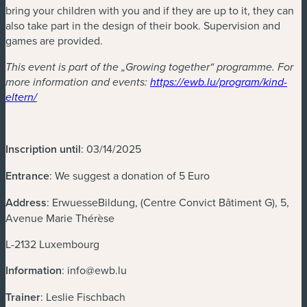
bring your children with you and if they are up to it, they can
also take part in the design of their book. Supervision and
games are provided.
This event is part of the „Growing together“ programme. For
more information and events:
https://ewb.lu/program/kind-
(neues Fenster)
eltern/
Inscription until
: 03/14/2025
Entrance
: We suggest a donation of 5 Euro
Address
: ErwuesseBildung, (Centre Convict Bâtiment G), 5,
Avenue Marie Thérèse
L-2132 Luxembourg
Information
:
info@ewb.lu
Trainer
: Leslie Fischbach