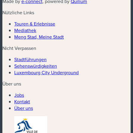
(neues Fenster)
(neues Fenster)
Made by
e-connect
, powered by
Quilium
Nützliche Links
Touren & Erlebnisse
Mediathek
Meng Stad, Meine Stadt
Nicht Verpassen
Stadtführungen
Sehenswürdigkeiten
Luxembourg City Underground
Über uns
Jobs
Kontakt
Über uns
(neues Fenster)