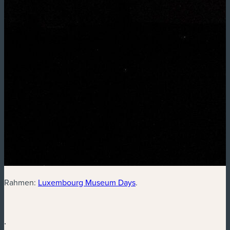
(neues Fenster)
Rahmen:
Luxembourg Museum Days
.
.