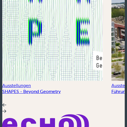
Ausstellungen
Ausstel
SHAPES - Beyond Geometry
Führung