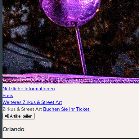
Nützliche Informationen
Preis
Weiteres Zirkus & Street Art
Zirkus & Street Art
Buchen Sie Ihr Ticket!
Artikel teilen
Orlando