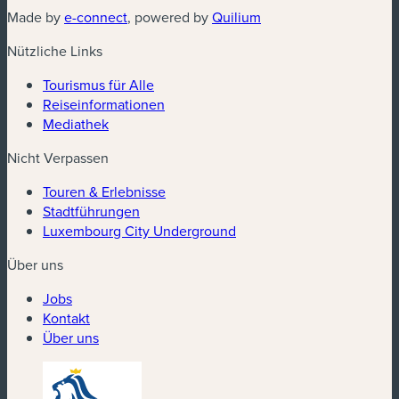
(neues Fenster)
(neues Fenster)
Made by
e-connect
, powered by
Quilium
Nützliche Links
Tourismus für Alle
Reiseinformationen
Mediathek
Nicht Verpassen
Touren & Erlebnisse
Stadtführungen
Luxembourg City Underground
Über uns
Jobs
Kontakt
Über uns
(neues Fenster)