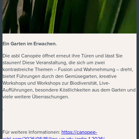
Ein Garten im Erwachen
.
Die asbl Canopée öffnet erneut ihre Türen und lässt Sie
staunen! Diese Veranstaltung, die sich um zwei
kontrastreiche Themen – Fusion und Wahrnehmung – dreht,
bietet Führungen durch den Gemüsegarten, kreative
Workshops und Workshops zur Biodiversität, Live-
Aufführungen, besondere Köstlichkeiten aus dem Garten und
viele weitere Überraschungen.
.
(neues Fenster)
Für weitere Informationen:
https://canopee-
(neues Fenster)
asbl.com/2026/05/15/line-up-rdv-jardin-1-2026/