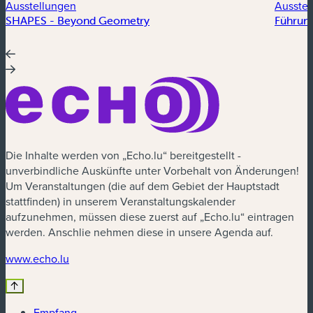
Ausstellungen
Ausstel
SHAPES - Beyond Geometry
Führung
Die Inhalte werden von „Echo.lu“ bereitgestellt -
unverbindliche Auskünfte unter Vorbehalt von Änderungen!
Um Veranstaltungen (die auf dem Gebiet der Hauptstadt
stattfinden) in unserem Veranstaltungskalender
aufzunehmen, müssen diese zuerst auf „Echo.lu“ eintragen
werden. Anschlie nehmen diese in unsere Agenda auf.
(neues Fenster)
www.echo.lu
Empfang