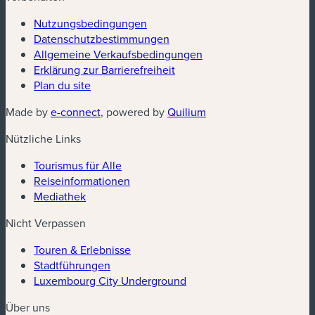
Nutzungsbedingungen
Datenschutzbestimmungen
(neues Fenster)
Allgemeine Verkaufsbedingungen
Erklärung zur Barrierefreiheit
Plan du site
(neues Fenster)
(neues Fenster)
Made by
e-connect
, powered by
Quilium
Nützliche Links
Tourismus für Alle
Reiseinformationen
Mediathek
Nicht Verpassen
Touren & Erlebnisse
Stadtführungen
Luxembourg City Underground
Über uns