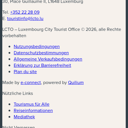
30, Place Guillaume II, L1648 Luxemburg
Tel.
+352 22 28 09
E.
touristinfo@lcto.lu
LCTO – Luxembourg City Tourist Office © 2026, alle Rechte
vorbehalten
Nutzungsbedingungen
Datenschutzbestimmungen
(neues Fenster)
Allgemeine Verkaufsbedingungen
Erklärung zur Barrierefreiheit
Plan du site
(neues Fenster)
(neues Fenster)
Made by
e-connect
, powered by
Quilium
Nützliche Links
Tourismus für Alle
Reiseinformationen
Mediathek
Nicht Verpassen