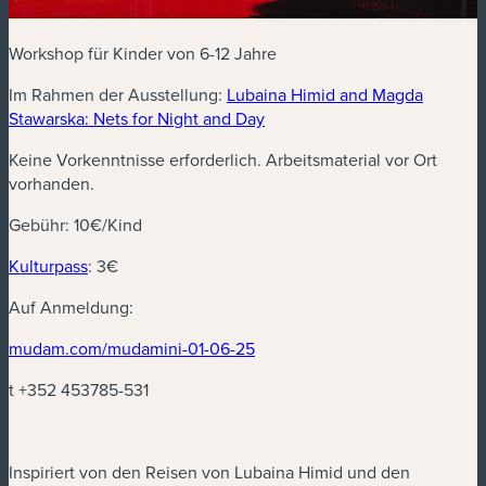
Workshop für Kinder von 6-12 Jahre
Im Rahmen der Ausstellung:
Lubaina Himid and Magda
(neues Fenster)
Stawarska: Nets for Night and Day
Keine Vorkenntnisse erforderlich. Arbeitsmaterial vor Ort
vorhanden.
Gebühr: 10€/Kind
(neues Fenster)
Kulturpass
: 3€
Auf Anmeldung:
(neues Fenster)
mudam.com/mudamini-01-06-25
t +352 453785-531
Inspiriert von den Reisen von Lubaina Himid und den