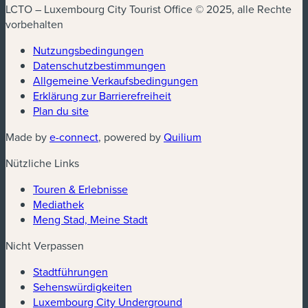
LCTO – Luxembourg City Tourist Office © 2025, alle Rechte
vorbehalten
Nutzungsbedingungen
Datenschutzbestimmungen
(neues Fenster)
Allgemeine Verkaufsbedingungen
Erklärung zur Barrierefreiheit
Plan du site
(neues Fenster)
(neues Fenster)
Made by
e-connect
, powered by
Quilium
Nützliche Links
Touren & Erlebnisse
Mediathek
Meng Stad, Meine Stadt
Nicht Verpassen
Stadtführungen
Sehenswürdigkeiten
Luxembourg City Underground