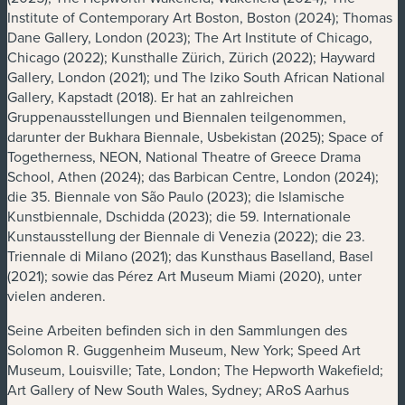
Institute of Contemporary Art Boston, Boston (2024); Thomas
Dane Gallery, London (2023); The Art Institute of Chicago,
Chicago (2022); Kunsthalle Zürich, Zürich (2022); Hayward
Gallery, London (2021); und The Iziko South African National
Gallery, Kapstadt (2018). Er hat an zahlreichen
Gruppenausstellungen und Biennalen teilgenommen,
darunter der Bukhara Biennale, Usbekistan (2025); Space of
Togetherness, NEON, National Theatre of Greece Drama
School, Athen (2024); das Barbican Centre, London (2024);
die 35. Biennale von São Paulo (2023); die Islamische
Kunstbiennale, Dschidda (2023); die 59. Internationale
Kunstausstellung der Biennale di Venezia (2022); die 23.
Triennale di Milano (2021); das Kunsthaus Baselland, Basel
(2021); sowie das Pérez Art Museum Miami (2020), unter
vielen anderen.
Seine Arbeiten befinden sich in den Sammlungen des
Solomon R. Guggenheim Museum, New York; Speed Art
Museum, Louisville; Tate, London; The Hepworth Wakefield;
Art Gallery of New South Wales, Sydney; ARoS Aarhus