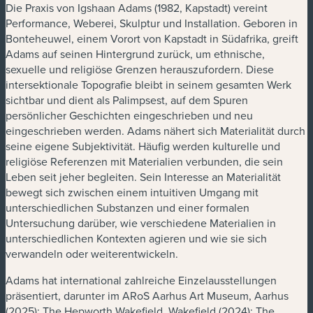
Die Praxis von Igshaan Adams (1982, Kapstadt) vereint
Performance, Weberei, Skulptur und Installation. Geboren in
Bonteheuwel, einem Vorort von Kapstadt in Südafrika, greift
Adams auf seinen Hintergrund zurück, um ethnische,
sexuelle und religiöse Grenzen herauszufordern. Diese
intersektionale Topografie bleibt in seinem gesamten Werk
sichtbar und dient als Palimpsest, auf dem Spuren
persönlicher Geschichten eingeschrieben und neu
eingeschrieben werden. Adams nähert sich Materialität durch
seine eigene Subjektivität. Häufig werden kulturelle und
religiöse Referenzen mit Materialien verbunden, die sein
Leben seit jeher begleiten. Sein Interesse an Materialität
bewegt sich zwischen einem intuitiven Umgang mit
unterschiedlichen Substanzen und einer formalen
Untersuchung darüber, wie verschiedene Materialien in
unterschiedlichen Kontexten agieren und wie sie sich
verwandeln oder weiterentwickeln.
Adams hat international zahlreiche Einzelausstellungen
präsentiert, darunter im ARoS Aarhus Art Museum, Aarhus
(2025); The Hepworth Wakefield, Wakefield (2024); The