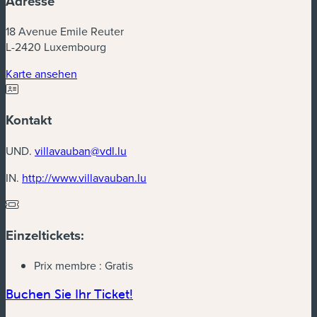
Adresse
18 Avenue Emile Reuter
L-2420 Luxembourg
(neues Fenster)
Karte ansehen
Kontakt
UND.
villavauban@vdl.lu
(neues Fenster)
IN.
http://www.villavauban.lu
Einzeltickets:
Prix membre :
Gratis
(neues Fenster)
Buchen Sie Ihr Ticket!