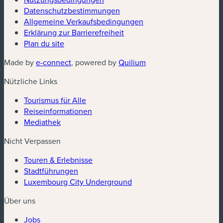
Datenschutzbestimmungen
(neues Fenster)
Allgemeine Verkaufsbedingungen
Erklärung zur Barrierefreiheit
Plan du site
(neues Fenster)
(neues Fenster)
Made by
e-connect
, powered by
Quilium
Nützliche Links
Tourismus für Alle
Reiseinformationen
Mediathek
Nicht Verpassen
Touren & Erlebnisse
Stadtführungen
Luxembourg City Underground
Über uns
Jobs