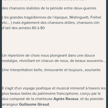
des chansons réalistes de la période entre deux-guerres
( les grandes tragédiennes de l’époque, Mistinguett, Fréhel
etc… ) mais également des chansons drôles, chansons clin
d’œil des années 60 à 80
Un répertoire de choix nous plongeant dans une douce
nostalgie, réveillant en chacun de nous, de beaux souvenirs…
Une interprétation belle, émouvante et toujours…souriante
Il s'agit d'un voyage poétique et musical immersif à travers les
plus beaux textes du patrimoine francophone, conçu par le
duo composé de la chanteuse
Agnès Ravaux
. et du pianiste-
arrangeur
Guillaume Giraud
.