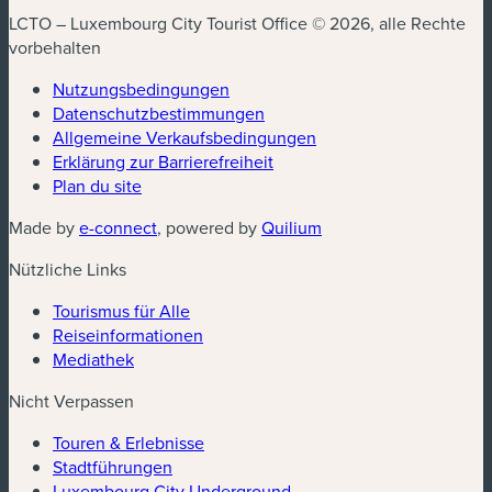
LCTO – Luxembourg City Tourist Office © 2026, alle Rechte
vorbehalten
Nutzungsbedingungen
Datenschutzbestimmungen
(neues Fenster)
Allgemeine Verkaufsbedingungen
Erklärung zur Barrierefreiheit
Plan du site
(neues Fenster)
(neues Fenster)
Made by
e-connect
, powered by
Quilium
Nützliche Links
Tourismus für Alle
Reiseinformationen
Mediathek
Nicht Verpassen
Touren & Erlebnisse
Stadtführungen
Luxembourg City Underground