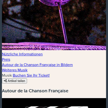
Nützliche Informationen
Preis
Autour de la Chanson Française in Bildern
Weiteres Musik
Musik
Buchen Sie Ihr Ticket!
Artikel teilen
Autour de la Chanson Française