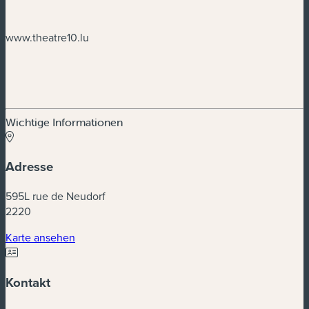
www.theatre10.lu
Wichtige Informationen
Adresse
595L rue de Neudorf
2220
(neues Fenster)
Karte ansehen
Kontakt