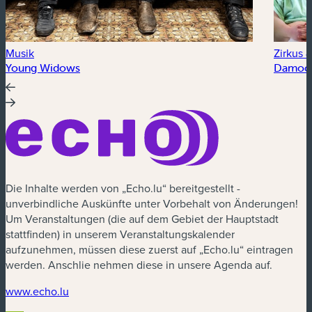
Musik
Zirkus &
Young Widows
Damocl
Die Inhalte werden von „Echo.lu“ bereitgestellt -
unverbindliche Auskünfte unter Vorbehalt von Änderungen!
Um Veranstaltungen (die auf dem Gebiet der Hauptstadt
stattfinden) in unserem Veranstaltungskalender
aufzunehmen, müssen diese zuerst auf „Echo.lu“ eintragen
werden. Anschlie nehmen diese in unsere Agenda auf.
(neues Fenster)
www.echo.lu