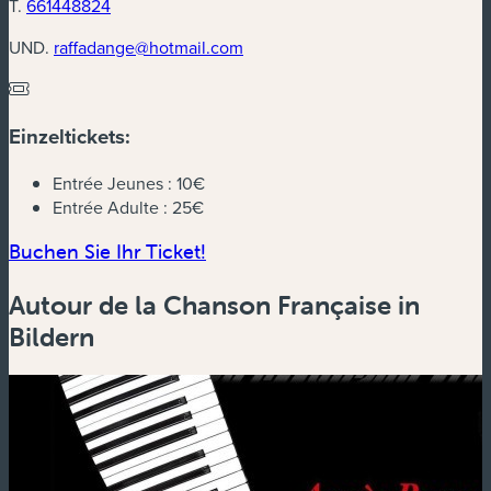
T.
661448824
UND.
raffadange@hotmail.com
Einzeltickets:
Entrée Jeunes :
10€
Entrée Adulte :
25€
(neues Fenster)
Buchen Sie Ihr Ticket!
Autour de la Chanson Française in
Bildern