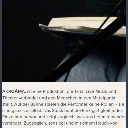
AKROĀMA
.
ist eine Produktion, die Tanz, Live-Musik und
Theater verbindet und den Menschen in den Mittelpunkt
stellt. Auf der Bühne spielen die Performer keine Rollen – sie
sind ganz sie selbst. Das Stück hebt die Einzigartigkeit jedes
Einzelnen hervor und zeigt zugleich, was uns tief miteinander
verbindet. Zugänglich, sensibel und mit einem Hauch von