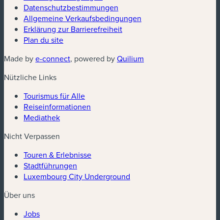
Datenschutzbestimmungen
(neues Fenster)
Allgemeine Verkaufsbedingungen
Erklärung zur Barrierefreiheit
Plan du site
(neues Fenster)
(neues Fenster)
Made by
e-connect
, powered by
Quilium
Nützliche Links
Tourismus für Alle
Reiseinformationen
Mediathek
Nicht Verpassen
Touren & Erlebnisse
Stadtführungen
Luxembourg City Underground
Über uns
Jobs