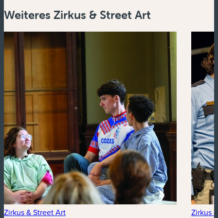
Weiteres Zirkus & Street Art
Zirkus & Street Art
Zirkus &