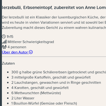
Ierzebulli,
Erbseneintopf, zubereitet von Anne Lo
Der Ierzebulli ist ein Klassiker der luxemburgischen Küche, de
wird es heute in vielen Variationen serviert und ist sowohl be
Zubereitung macht dieses Gericht zu einem wahren kulinarisch
1h15
Mittlerer Schwierigkeitsgrad
4 personen
Über den Autor
Zutaten
300 g halbe grüne Schälererbsen (getrocknet und geschä
3 mittelgroße Kartoffeln, geschält und gewürfelt
2 Lauchstangen, gewaschen und in Ringe geschnitten
4 Karotten, geschält und gewürfelt
6 Mettwurschten (Mettwürste)
2 Liter Wasser
1 Bouillon-Würfel (Gemüse oder Fleisch)