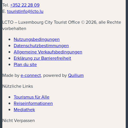
Tel.
+352 22 28 09
E.
touristinfo@lcto.lu
LCTO – Luxembourg City Tourist Office © 2026, alle Rechte
vorbehalten
Nutzungsbedingungen
Datenschutzbestimmungen
(neues Fenster)
Allgemeine Verkaufsbedingungen
Erklärung zur Barrierefreiheit
Plan du site
(neues Fenster)
(neues Fenster)
Made by
e-connect
, powered by
Quilium
Nützliche Links
Tourismus für Alle
Reiseinformationen
Mediathek
Nicht Verpassen