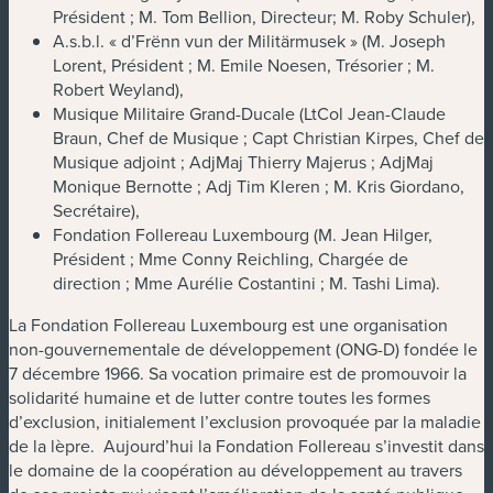
Président ; M. Tom Bellion, Directeur; M. Roby Schuler),
A.s.b.l. « d’Frënn vun der Militärmusek » (M. Joseph
Lorent, Président ; M. Emile Noesen, Trésorier ; M.
Robert Weyland),
Musique Militaire Grand-Ducale (LtCol Jean-Claude
Braun, Chef de Musique ; Capt Christian Kirpes, Chef de
Musique adjoint ; AdjMaj Thierry Majerus ; AdjMaj
Monique Bernotte ; Adj Tim Kleren ; M. Kris Giordano,
Secrétaire),
Fondation Follereau Luxembourg (M. Jean Hilger,
Président ; Mme Conny Reichling, Chargée de
direction ; Mme Aurélie Costantini ; M. Tashi Lima).
La Fondation Follereau Luxembourg est une organisation
non-gouvernementale de développement (ONG-D) fondée le
7 décembre 1966. Sa vocation primaire est de promouvoir la
solidarité humaine et de lutter contre toutes les formes
d’exclusion, initialement l’exclusion provoquée par la maladie
de la lèpre. Aujourd’hui la Fondation Follereau s’investit dans
le domaine de la coopération au développement au travers