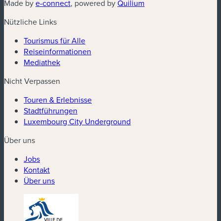
(neues Fenster)
(neues Fenster)
Made by
e-connect
, powered by
Quilium
Nützliche Links
Tourismus für Alle
Reiseinformationen
Mediathek
Nicht Verpassen
Touren & Erlebnisse
Stadtführungen
Luxembourg City Underground
Über uns
Jobs
Kontakt
Über uns
(neues Fenster)