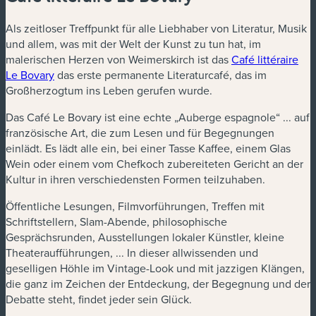
Als zeitloser Treffpunkt für alle Liebhaber von Literatur, Musik
und allem, was mit der Welt der Kunst zu tun hat, im
malerischen Herzen von Weimerskirch ist das
Café littéraire
Le Bovary
das erste permanente Literaturcafé, das im
Großherzogtum ins Leben gerufen wurde.
Das Café Le Bovary ist eine echte „Auberge espagnole“ ... auf
französische Art, die zum Lesen und für Begegnungen
einlädt. Es lädt alle ein, bei einer Tasse Kaffee, einem Glas
Wein oder einem vom Chefkoch zubereiteten Gericht an der
Kultur in ihren verschiedensten Formen teilzuhaben.
Öffentliche Lesungen, Filmvorführungen, Treffen mit
Schriftstellern, Slam-Abende, philosophische
Gesprächsrunden, Ausstellungen lokaler Künstler, kleine
Theateraufführungen, ... In dieser allwissenden und
geselligen Höhle im Vintage-Look und mit jazzigen Klängen,
die ganz im Zeichen der Entdeckung, der Begegnung und der
Debatte steht, findet jeder sein Glück.