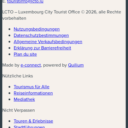
E.
touristinfo@lcto.lu
LCTO – Luxembourg City Tourist Office © 2026, alle Rechte
vorbehalten
Nutzungsbedingungen
Datenschutzbestimmungen
(neues Fenster)
Allgemeine Verkaufsbedingungen
Erklärung zur Barrierefreiheit
Plan du site
(neues Fenster)
(neues Fenster)
Made by
e-connect
, powered by
Quilium
Nützliche Links
Tourismus für Alle
Reiseinformationen
Mediathek
Nicht Verpassen
Touren & Erlebnisse
Stadtführungen