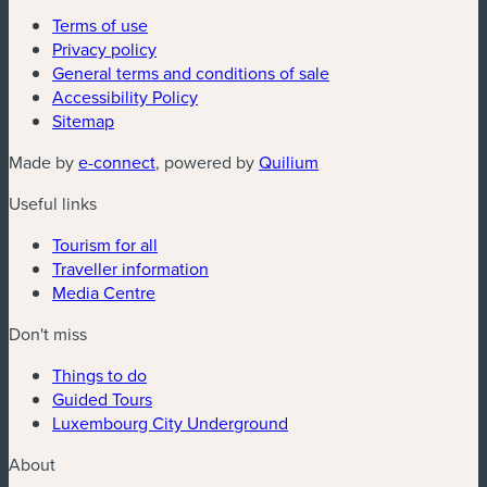
Terms of use
Privacy policy
General terms and conditions of sale
Accessibility Policy
Sitemap
(new window)
(new window)
Made by
e-connect
, powered by
Quilium
Useful links
Tourism for all
Traveller information
Media Centre
Don't miss
Things to do
Guided Tours
Luxembourg City Underground
About