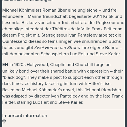
Michael Köhlmeiers Roman über eine ungleiche – und frei
erfundene – Männerfreundschaft begeisterte 2014 Kritik und
Lesende.
Bis kurz vor seinem Tod arbeitete der Regisseur und
ehemalige Intendant der Théâtres de la Ville Frank Feitler an
diesem Projekt mit. Starregisseur Ivan Panteleev arbeitet die
Quintessenz dieses so feinsinnigen wie anrührenden Buchs
heraus und gibt
ihre eigene Bühne –
Zwei Herren am Strand
mit den bekannten Schauspielern Luc Feit und Steve Karier.
EN
In 1920s Hollywood, Chaplin and Churchill forge an
unlikely bond over their shared battle with depression – their
“black dog”. They make a pact to support each other through
dark times, as history takes a grim turn with Hitler’s rise.
Based on Michael Köhlmeier's novel, this fictional friendship
was adapted by director Ivan Panteleev and by the late Frank
Feitler, starring Luc Feit and Steve Karier.
Important information