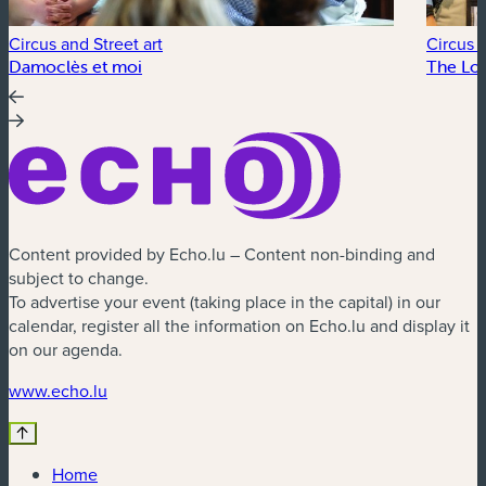
Circus and Street art
Circus a
Damoclès et moi
The Lo
Content provided by Echo.lu – Content non-binding and
subject to change.
To advertise your event (taking place in the capital) in our
calendar, register all the information on Echo.lu and display it
on our agenda.
(new window)
www.echo.lu
Home