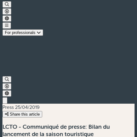
For professionals
Press
25/04/2019
Share this article
LCTO - Communiqué de presse: Bilan du
lancement de la saison touristique