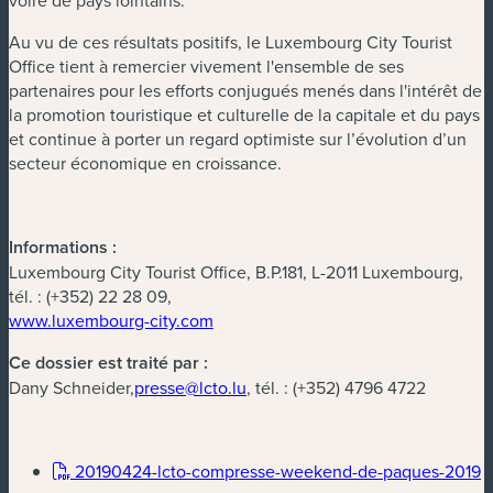
voire de pays lointains.
Au vu de ces résultats positifs, le Luxembourg City Tourist
Office tient à remercier vivement l'ensemble de ses
partenaires pour les efforts conjugués menés dans l'intérêt de
la promotion touristique et culturelle de la capitale et du pays
et continue à porter un regard optimiste sur l’évolution d’un
secteur économique en croissance.
Informations :
Luxembourg City Tourist Office, B.P.181, L-2011 Luxembourg,
tél. : (+352) 22 28 09,
www.luxembourg-city.com
Ce dossier est traité par :
Dany Schneider,
presse@lcto.lu
, tél. : (+352) 4796 4722
(
20190424-lcto-compresse-weekend-de-paques-2019