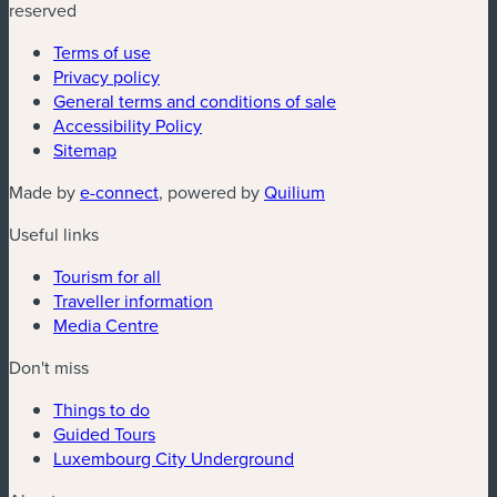
reserved
Terms of use
Privacy policy
General terms and conditions of sale
Accessibility Policy
Sitemap
(new window)
(new window)
Made by
e-connect
, powered by
Quilium
Useful links
Tourism for all
Traveller information
Media Centre
Don't miss
Things to do
Guided Tours
Luxembourg City Underground