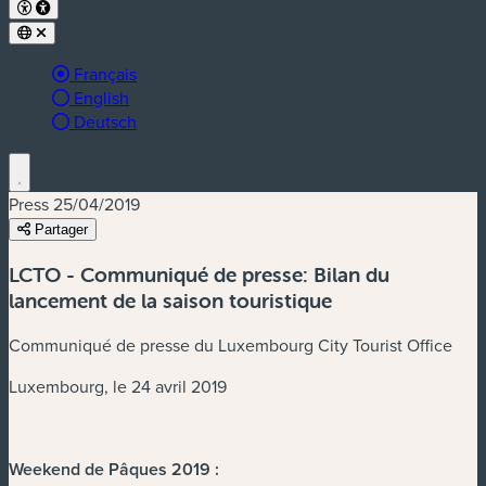
Langue active :
Français
English
Deutsch
Press
25/04/2019
Partager
LCTO - Communiqué de presse: Bilan du
lancement de la saison touristique
Communiqué de presse du Luxembourg City Tourist Office
Luxembourg, le 24 avril 2019
Weekend de Pâques 2019 :