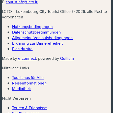
E.
touristinfo@lcto.lu
LCTO – Luxembourg City Tourist Office © 2026, alle Rechte
vorbehalten
Nutzungsbedingungen
Datenschutzbestimmungen
(neues Fenster)
Allgemeine Verkaufsbedingungen
Erklärung zur Barrierefreiheit
Plan du site
(neues Fenster)
(neues Fenster)
Made by
e-connect
, powered by
Quilium
Nützliche Links
Tourismus für Alle
Reiseinformationen
Mediathek
Nicht Verpassen
Touren & Erlebnisse