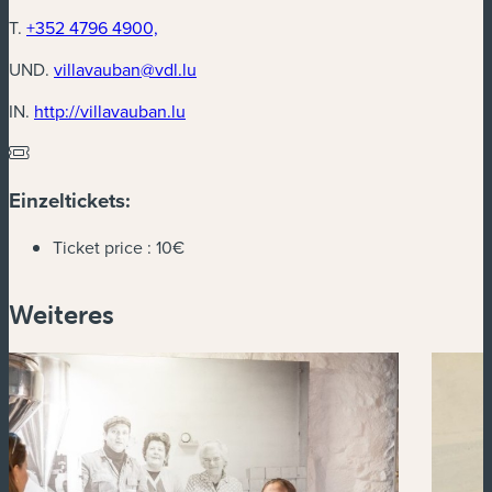
T.
+352 4796 4900,
UND.
villavauban@vdl.lu
(neues Fenster)
IN.
http://villavauban.lu
Einzeltickets:
Ticket price :
10€
Weiteres