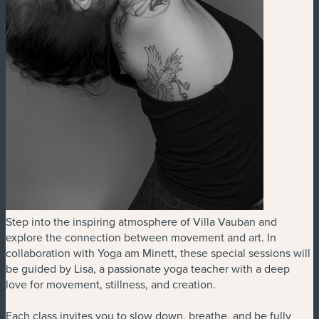
Step into the inspiring atmosphere of Villa Vauban and
explore the connection between movement and art. In
collaboration with Yoga am Minett, these special sessions will
be guided by Lisa, a passionate yoga teacher with a deep
love for movement, stillness, and creation.
Each class invites you to slow down, breathe, and be fully