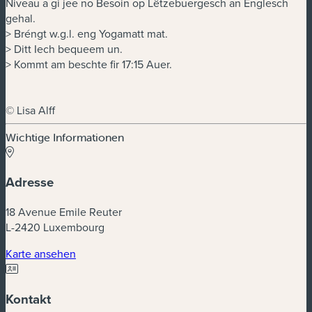
Niveau a gi jee no Besoin op Lëtzebuergesch an Englesch
gehal.
> Bréngt w.g.l. eng Yogamatt mat.
> Ditt Iech bequeem un.
> Kommt am beschte fir 17:15 Auer.
© Lisa Alff
Wichtige Informationen
Adresse
18 Avenue Emile Reuter
L-2420 Luxembourg
(neues Fenster)
Karte ansehen
Kontakt