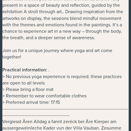
present in a space of beauty and reflection, guided by the
exhibition A stroll through art
.
. Drawing inspiration from the
artworks on display, the sessions blend mindful movement
with the themes and emotions found in the paintings. It’s a
chance to experience art in a new way – through the body,
the breath, and a deeper sense of awareness.
Join us for a unique journey where yoga and art come
together!
Practical information:
.
> No previous yoga experience is required; these practices
are open to all levels
> Please bring a floor mat
> Remember to wear comfortable clothes
> Preferred arrival time: 17:15
--------------------------------------------------------------------------------------
----------------------------------------------
Vergiesst Ären Alldag a fannt zeréck bei Äre Kierper am
aussergewéinleche Kader vun der Villa Vauban. Zesumme