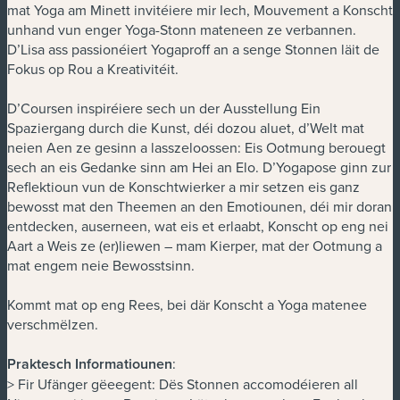
mat Yoga am Minett invitéiere mir Iech, Mouvement a Konscht
unhand vun enger Yoga-Stonn mateneen ze verbannen.
D’Lisa ass passionéiert Yogaproff an a senge Stonnen läit de
Fokus op Rou a Kreativitéit.
D’Coursen inspiréiere sech un der Ausstellung Ein
Spaziergang durch die Kunst, déi dozou aluet, d’Welt mat
neien Aen ze gesinn a lasszeloossen: Eis Ootmung berouegt
sech an eis Gedanke sinn am Hei an Elo. D’Yogapose ginn zur
Reflektioun vun de Konschtwierker a mir setzen eis ganz
bewosst mat den Theemen an den Emotiounen, déi mir doran
entdecken, auserneen, wat eis et erlaabt, Konscht op eng nei
Aart a Weis ze (er)liewen – mam Kierper, mat der Ootmung a
mat engem neie Bewosstsinn.
Kommt mat op eng Rees, bei där Konscht a Yoga matenee
verschmëlzen.
Praktesch Informatiounen
:
> Fir Ufänger gëeegent: Dës Stonnen accomodéieren all