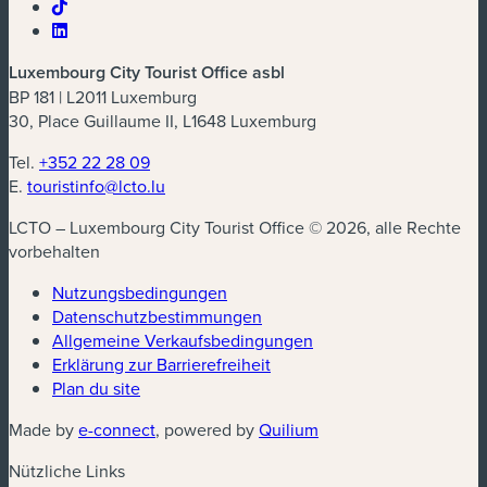
Luxembourg City Tourist Office asbl
BP 181 | L2011 Luxemburg
30, Place Guillaume II, L1648 Luxemburg
Tel.
+352 22 28 09
E.
touristinfo@lcto.lu
LCTO – Luxembourg City Tourist Office © 2026, alle Rechte
vorbehalten
Nutzungsbedingungen
Datenschutzbestimmungen
(neues Fenster)
Allgemeine Verkaufsbedingungen
Erklärung zur Barrierefreiheit
Plan du site
(neues Fenster)
(neues Fenster)
Made by
e-connect
, powered by
Quilium
Nützliche Links