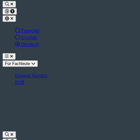
Français
English
aktive Sprache:
Deutsch
Für Fachleute
Espace Guides
B2B