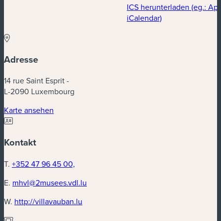
ICS herunterladen (eg.: Ap
iCalendar)
Adresse
14 rue Saint Esprit -
L-2090 Luxembourg
Karte ansehen
Kontakt
T.
+352 47 96 45 00,
E.
mhvl@2musees.vdl.lu
W.
http://villavauban.lu