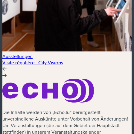
Ausstellungen
Visite régulière : City Visions
T
Die Inhalte werden von „Echo.lu“ bereitgestellt -
unverbindliche Auskünfte unter Vorbehalt von Änderungen!
Um Veranstaltungen (die auf dem Gebiet der Hauptstadt
stattfinden) in unserem Veranstaltungskalender