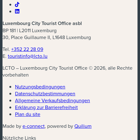
Luxembourg City Tourist Office asbl
BP 181 | L2011 Luxemburg
30, Place Guillaume II, L1648 Luxemburg
Tel.
+352 22 28 09
E.
touristinfo@lcto.lu
LCTO – Luxembourg City Tourist Office © 2026, alle Rechte
vorbehalten
Nutzungsbedingungen
Datenschutzbestimmungen
(neues Fenster)
Allgemeine Verkaufsbedingungen
Erklärung zur Barrierefreiheit
Plan du site
(neues Fenster)
(neues Fenster)
Made by
e-connect
, powered by
Quilium
Nützliche Links