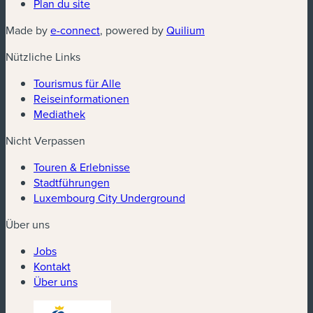
Plan du site
(neues Fenster)
(neues Fenster)
Made by
e-connect
, powered by
Quilium
Nützliche Links
Tourismus für Alle
Reiseinformationen
Mediathek
Nicht Verpassen
Touren & Erlebnisse
Stadtführungen
Luxembourg City Underground
Über uns
Jobs
Kontakt
Über uns
(neues Fenster)