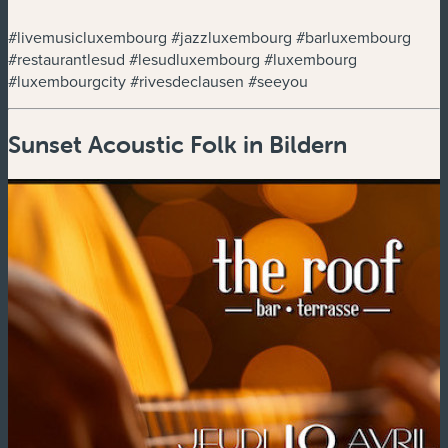
#livemusicluxembourg #jazzluxembourg #barluxembourg
#restaurantlesud #lesudluxembourg #luxembourg
#luxembourgcity #rivesdeclausen #seeyou
Sunset Acoustic Folk in Bildern