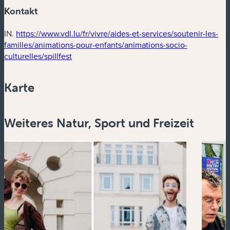
Kontakt
IN.
https://www.vdl.lu/fr/vivre/aides-et-services/soutenir-les-
familles/animations-pour-enfants/animations-socio-
(neues Fenster)
culturelles/spillfest
Karte
Powered by
Esri
Weiteres Natur, Sport und Freizeit
Zoom
in
Zoom
out