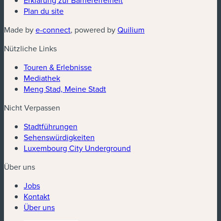
Erklärung zur Barrierefreiheit
Plan du site
(neues Fenster)
(neues Fenster)
Made by
e-connect
, powered by
Quilium
Nützliche Links
Touren & Erlebnisse
Mediathek
Meng Stad, Meine Stadt
Nicht Verpassen
Stadtführungen
Sehenswürdigkeiten
Luxembourg City Underground
Über uns
Jobs
Kontakt
Über uns