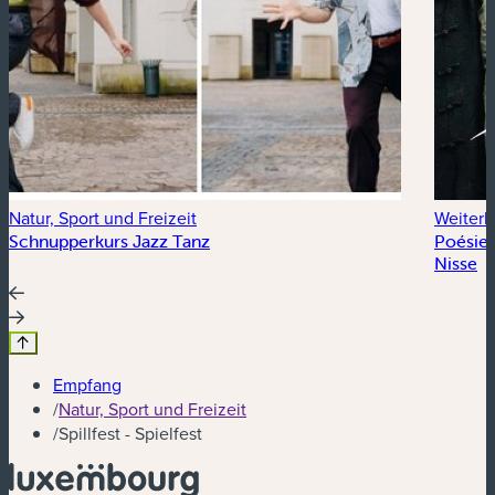
Natur, Sport und Freizeit
Weiterb
Schnupperkurs Jazz Tanz
Poésie 
Nisse
Empfang
/
Natur, Sport und Freizeit
/
Spillfest - Spielfest