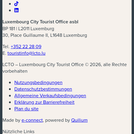
Luxembourg City Tourist Office asbl
BP 181 | L2011 Luxemburg
30, Place Guillaume II, L1648 Luxemburg
Tel.
+352 22 28 09
E.
touristinfo@lcto.lu
LCTO – Luxembourg City Tourist Office © 2026, alle Rechte
vorbehalten
Nutzungsbedingungen
Datenschutzbestimmungen
(neues Fenster)
Allgemeine Verkaufsbedingungen
Erklärung zur Barrierefreiheit
Plan du site
(neues Fenster)
(neues Fenster)
Made by
e-connect
, powered by
Quilium
Nützliche Links