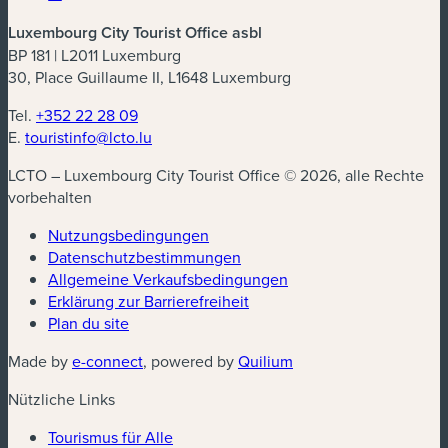
Luxembourg City Tourist Office asbl
BP 181 | L2011 Luxemburg
30, Place Guillaume II, L1648 Luxemburg
Tel.
+352 22 28 09
E.
touristinfo@lcto.lu
LCTO – Luxembourg City Tourist Office © 2026, alle Rechte
vorbehalten
Nutzungsbedingungen
Datenschutzbestimmungen
(neues Fenster)
Allgemeine Verkaufsbedingungen
Erklärung zur Barrierefreiheit
Plan du site
(neues Fenster)
(neues Fenster)
Made by
e-connect
, powered by
Quilium
Nützliche Links
Tourismus für Alle