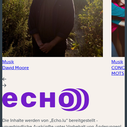
Musik
Musik
David Moore
CONCER
MOTS
Die Inhalte werden von „Echo.lu“ bereitgestellt -
unverbindliche Auskünfte unter Vorbehalt von Änderungen!