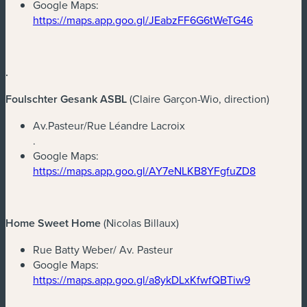
(neues Fenster)
Google Maps:
(neues Fens
https://maps.app.goo.gl/JEabzFF6G6tWeTG46
.
Foulschter Gesank ASBL
(Claire Garçon-Wio, direction)
Av.Pasteur/Rue Léandre Lacroix
.
(neues Fenster)
Google Maps:
(neues Fen
https://maps.app.goo.gl/AY7eNLKB8YFgfuZD8
Home Sweet Home
(Nicolas Billaux)
Rue Batty Weber/ Av. Pasteur
(neues Fenster)
Google Maps:
(neues Fens
https://maps.app.goo.gl/a8ykDLxKfwfQBTiw9