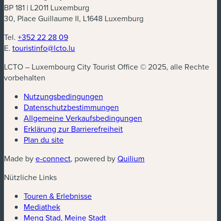
BP 181 | L2011 Luxemburg
30, Place Guillaume II, L1648 Luxemburg
Tel.
+352 22 28 09
E.
touristinfo@lcto.lu
LCTO – Luxembourg City Tourist Office © 2025, alle Rechte
vorbehalten
Nutzungsbedingungen
Datenschutzbestimmungen
(neues Fenster)
Allgemeine Verkaufsbedingungen
Erklärung zur Barrierefreiheit
Plan du site
(neues Fenster)
(neues Fenster)
Made by
e-connect
, powered by
Quilium
Nützliche Links
Touren & Erlebnisse
Mediathek
Meng Stad, Meine Stadt