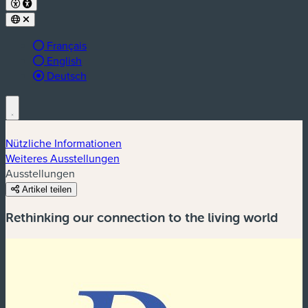
Français
English
aktive Sprache:
Deutsch
Nützliche Informationen
Weiteres Ausstellungen
Ausstellungen
Artikel teilen
Rethinking our connection to the living world