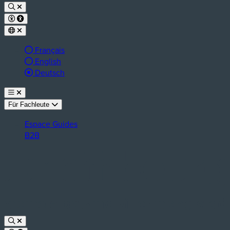
Français
English
aktive Sprache:
Deutsch
Für Fachleute
Espace Guides
B2B