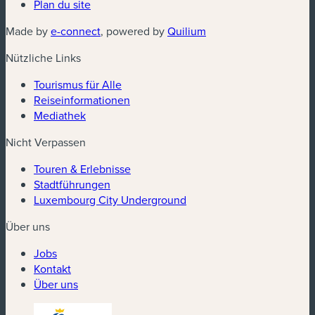
Plan du site
(neues Fenster)
(neues Fenster)
Made by
e-connect
, powered by
Quilium
Nützliche Links
Tourismus für Alle
Reiseinformationen
Mediathek
Nicht Verpassen
Touren & Erlebnisse
Stadtführungen
Luxembourg City Underground
Über uns
Jobs
Kontakt
Über uns
(neues Fenster)