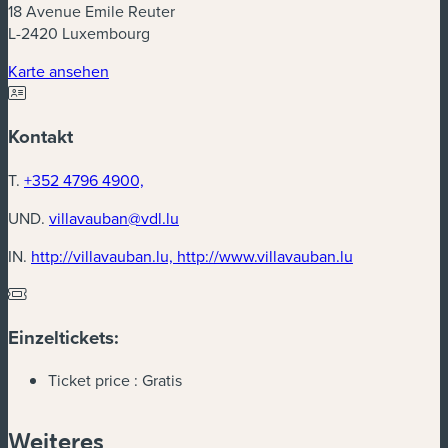
18 Avenue Emile Reuter
L-2420 Luxembourg
(neues Fenster)
Karte ansehen
Kontakt
T.
+352 4796 4900,
UND.
villavauban@vdl.lu
(neues Fenste
IN.
http://villavauban.lu, http://www.villavauban.lu
Einzeltickets:
Ticket price :
Gratis
Weiteres