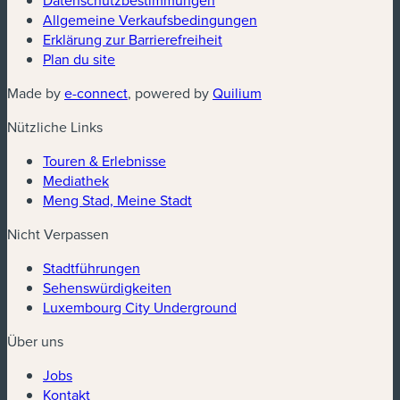
(neues Fenster)
Allgemeine Verkaufsbedingungen
Erklärung zur Barrierefreiheit
Plan du site
(neues Fenster)
(neues Fenster)
Made by
e-connect
, powered by
Quilium
Nützliche Links
Touren & Erlebnisse
Mediathek
Meng Stad, Meine Stadt
Nicht Verpassen
Stadtführungen
Sehenswürdigkeiten
Luxembourg City Underground
Über uns
Jobs
Kontakt