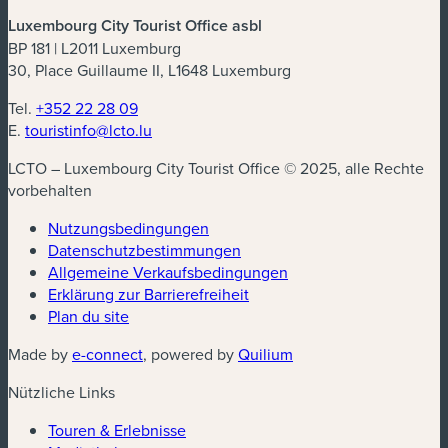
Luxembourg City Tourist Office asbl
BP 181 | L2011 Luxemburg
30, Place Guillaume II, L1648 Luxemburg
Tel.
+352 22 28 09
E.
touristinfo@lcto.lu
LCTO – Luxembourg City Tourist Office © 2025, alle Rechte
vorbehalten
Nutzungsbedingungen
Datenschutzbestimmungen
(neues Fenster)
Allgemeine Verkaufsbedingungen
Erklärung zur Barrierefreiheit
Plan du site
(neues Fenster)
(neues Fenster)
Made by
e-connect
, powered by
Quilium
Nützliche Links
Touren & Erlebnisse