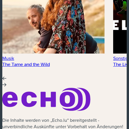
Musik
Sonstig
The Tame and the Wild
The Li
Die Inhalte werden von „Echo.lu“ bereitgestellt -
unverbindliche Auskünfte unter Vorbehalt von Änderungen!