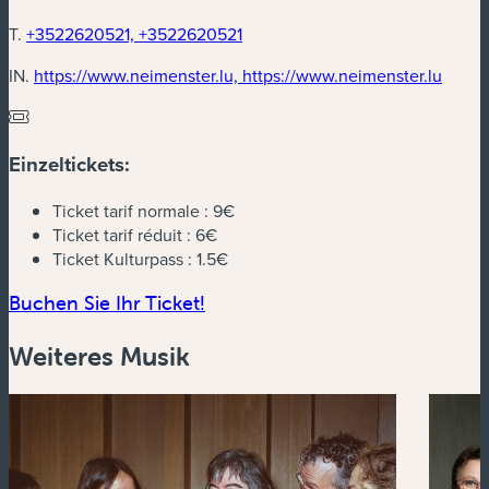
T.
+3522620521, +3522620521
(neues
IN.
https://www.neimenster.lu, https://www.neimenster.lu
Einzeltickets:
Ticket tarif normale :
9€
Ticket tarif réduit :
6€
Ticket Kulturpass :
1.5€
(neues Fenster)
Buchen Sie Ihr Ticket!
Weiteres Musik