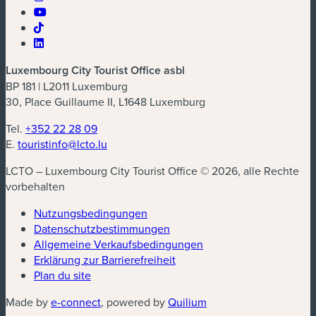
Luxembourg City Tourist Office asbl
BP 181 | L2011 Luxemburg
30, Place Guillaume II, L1648 Luxemburg
Tel.
+352 22 28 09
E.
touristinfo@lcto.lu
LCTO – Luxembourg City Tourist Office © 2026, alle Rechte
vorbehalten
Nutzungsbedingungen
Datenschutzbestimmungen
(neues Fenster)
Allgemeine Verkaufsbedingungen
Erklärung zur Barrierefreiheit
Plan du site
(neues Fenster)
(neues Fenster)
Made by
e-connect
, powered by
Quilium