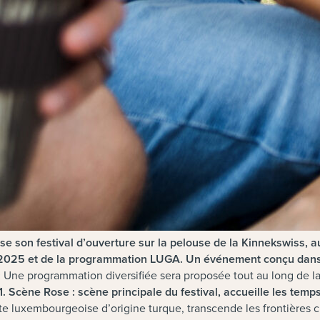
son festival d’ouverture sur la pelouse de la Kinnekswiss, a
 2025 et de la programmation LUGA. Un événement conçu dans l
:
Une programmation diversifiée sera proposée tout au long de la
1. Scène Rose : scène principale du festival, accueille les temp
te luxembourgeoise d’origine turque, transcende les frontières c