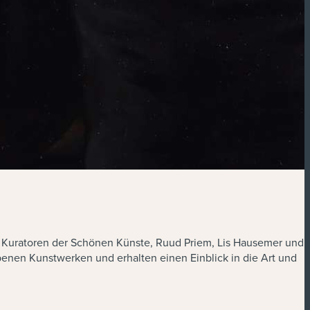
d Kuratoren der Schönen Künste, Ruud Priem, Lis Hausemer und
rbenen Kunstwerken und erhalten einen Einblick in die Art und