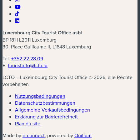
Luxembourg City Tourist Office asbl
BP 181 | L2011 Luxemburg
30, Place Guillaume II, L1648 Luxemburg
Tel.
+352 22 28 09
E.
touristinfo@lcto.lu
LCTO – Luxembourg City Tourist Office © 2026, alle Rechte
vorbehalten
Nutzungsbedingungen
Datenschutzbestimmungen
(neues Fenster)
Allgemeine Verkaufsbedingungen
Erklärung zur Barrierefreiheit
Plan du site
(neues Fenster)
(neues Fenster)
Made by
e-connect
, powered by
Quilium