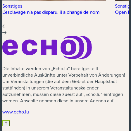
Sonstiges
Sonstig
L’esclavage n’a pas disparu, il a changé de nom
Open Fl
Die Inhalte werden von „Echo.lu“ bereitgestellt -
unverbindliche Auskünfte unter Vorbehalt von Änderungen!
Um Veranstaltungen (die auf dem Gebiet der Hauptstadt
stattfinden) in unserem Veranstaltungskalender
aufzunehmen, müssen diese zuerst auf „Echo.lu“ eintragen
werden. Anschlie nehmen diese in unsere Agenda auf.
(neues Fenster)
www.echo.lu