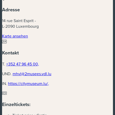
Adresse
14 rue Saint Esprit -
L-2090 Luxembourg
(neues Fenster)
Karte ansehen
Kontakt
T.
+352 47 96 45 00,
UND.
mhvl@2musees.vdl.lu
(neues Fenster)
IN.
https://citymuseum.lu/,
Einzeltickets: