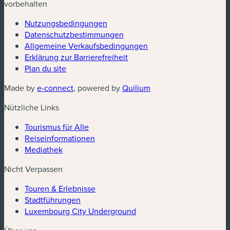
vorbehalten
Nutzungsbedingungen
Datenschutzbestimmungen
(neues Fenster)
Allgemeine Verkaufsbedingungen
Erklärung zur Barrierefreiheit
Plan du site
(neues Fenster)
(neues Fenster)
Made by
e-connect
, powered by
Quilium
Nützliche Links
Tourismus für Alle
Reiseinformationen
Mediathek
Nicht Verpassen
Touren & Erlebnisse
Stadtführungen
Luxembourg City Underground