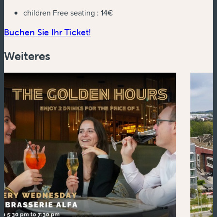
children Free seating :
14€
(neues Fenster)
Buchen Sie Ihr Ticket!
Weiteres