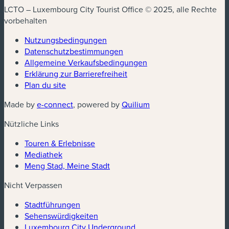
LCTO – Luxembourg City Tourist Office © 2025, alle Rechte
vorbehalten
Nutzungsbedingungen
Datenschutzbestimmungen
(neues Fenster)
Allgemeine Verkaufsbedingungen
Erklärung zur Barrierefreiheit
Plan du site
(neues Fenster)
(neues Fenster)
Made by
e-connect
, powered by
Quilium
Nützliche Links
Touren & Erlebnisse
Mediathek
Meng Stad, Meine Stadt
Nicht Verpassen
Stadtführungen
Sehenswürdigkeiten
Luxembourg City Underground