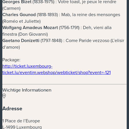
Georges Bizet
(1838-1975) : Votre toast, je peux le rendre
(Carmen)
Charles Gounod
(1818-1893) : Mab, la reine des mensonges
(Roméo et Juliette)
Wolfgang Amadeus Mozart
(1756-1791) : Deh, vieni alla
finestra (Don Giovanni)
Gaetano Donizetti
(1797-1848) : Come Paride vezzoso (L’elisir
d‘amore)
Package:
http://ticket.luxembourg-
(neues Fe
ticket.lu/eventim.webshop/webticket/shop?event=-121
Wichtige Informationen
Adresse
1 Place de l’Europe
L-1499 Luxembourg