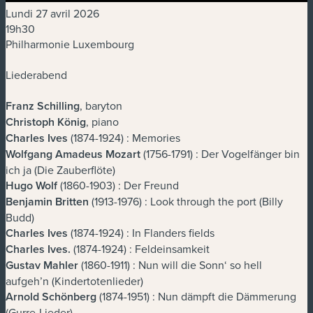
Lundi 27 avril 2026
19h30
Philharmonie Luxembourg
Liederabend
Franz Schilling
, baryton
Christoph König
, piano
Charles Ives
(1874-1924) : Memories
Wolfgang Amadeus Mozart
(1756-1791) : Der Vogelfänger bin
ich ja (Die Zauberflöte)
Hugo Wolf
(1860-1903) : Der Freund
Benjamin Britten
(1913-1976) : Look through the port (Billy
Budd)
Charles Ives
(1874-1924) : In Flanders fields
Charles Ives
.
(1874-1924) : Feldeinsamkeit
Gustav Mahler
(1860-1911) : Nun will die Sonn‘ so hell
aufgeh’n (Kindertotenlieder)
Arnold Schönberg
(1874-1951) : Nun dämpft die Dämmerung
(Gurre-Lieder)