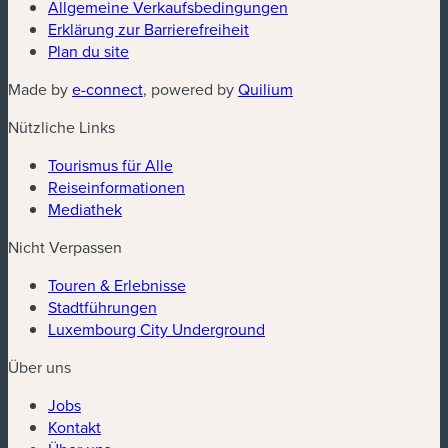
(neues Fenster)
Allgemeine Verkaufsbedingungen
Erklärung zur Barrierefreiheit
Plan du site
(neues Fenster)
(neues Fenster)
Made by
e-connect
, powered by
Quilium
Nützliche Links
Tourismus für Alle
Reiseinformationen
Mediathek
Nicht Verpassen
Touren & Erlebnisse
Stadtführungen
Luxembourg City Underground
Über uns
Jobs
Kontakt