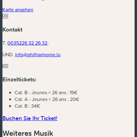
(neues Fenster)
Karte ansehen
Kontakt
T.
0035226 32 26 32,
UND.
info@philharmonie.lu
Einzeltickets:
Cat. B - Jeunes < 26 ans :
15€
Cat. A - Jeunes < 26 ans :
20€
Cat. B :
34€
(neues Fenster)
Buchen Sie Ihr Ticket!
Weiteres Musik