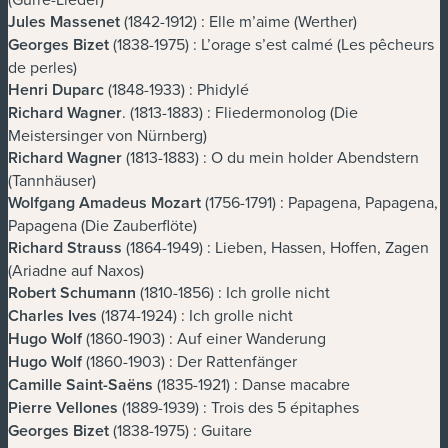
Jules Massenet
(1842-1912) : Elle m’aime (Werther)
Georges Bizet
(1838-1975) : L’orage s’est calmé (Les pêcheurs
de perles)
Henri Duparc
(1848-1933) : Phidylé
Richard Wagner
. (1813-1883) : Fliedermonolog (Die
Meistersinger von Nürnberg)
Richard Wagner
(1813-1883) : O du mein holder Abendstern
(Tannhäuser)
Wolfgang Amadeus Mozart
(1756-1791) : Papagena, Papagena,
Papagena (Die Zauberflöte)
Richard Strauss
(1864-1949) : Lieben, Hassen, Hoffen, Zagen
(Ariadne auf Naxos)
Robert Schumann
(1810-1856) : Ich grolle nicht
Charles Ives
(1874-1924) : Ich grolle nicht
Hugo Wolf
(1860-1903) : Auf einer Wanderung
Hugo Wolf
(1860-1903) : Der Rattenfänger
Camille Saint-Saëns
(1835-1921) : Danse macabre
Pierre Vellones
(1889-1939) : Trois des 5 épitaphes
Georges Bizet
(1838-1975) : Guitare