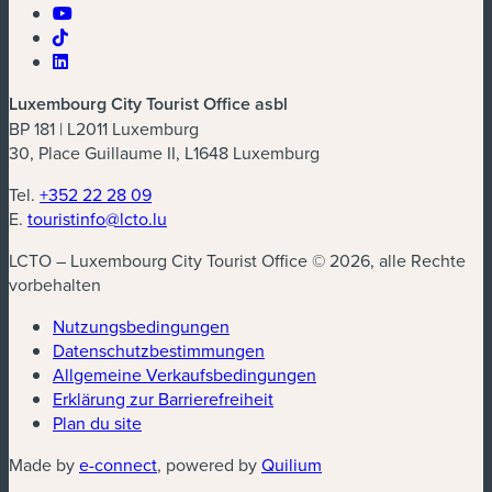
Luxembourg City Tourist Office asbl
BP 181 | L2011 Luxemburg
30, Place Guillaume II, L1648 Luxemburg
Tel.
+352 22 28 09
E.
touristinfo@lcto.lu
LCTO – Luxembourg City Tourist Office © 2026, alle Rechte
vorbehalten
Nutzungsbedingungen
Datenschutzbestimmungen
(neues Fenster)
Allgemeine Verkaufsbedingungen
Erklärung zur Barrierefreiheit
Plan du site
(neues Fenster)
(neues Fenster)
Made by
e-connect
, powered by
Quilium