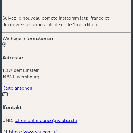
Suivez le nouveau compte Instagram letz_france et
découvrez les exposants de cette 1ère édition.
Wichtige Informationen
Adresse
1-3 Albert Einstein
1484 Luxembourg
(neues Fenster)
Karte ansehen
Kontakt
UND.
c.froment-meurice@vauban.lu
(neues Fenster)
IN.
https://www.vauban.lu/