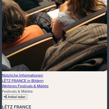
Nützliche Informationen
LËTZ FRANCE in Bildern
Weiteres Festivals & Märkte
Festivals & Märkte
Artikel teilen
LËTZ FRANCE