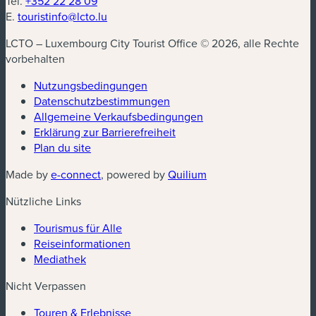
Tel.
+352 22 28 09
E.
touristinfo@lcto.lu
LCTO – Luxembourg City Tourist Office © 2026, alle Rechte
vorbehalten
Nutzungsbedingungen
Datenschutzbestimmungen
(neues Fenster)
Allgemeine Verkaufsbedingungen
Erklärung zur Barrierefreiheit
Plan du site
(neues Fenster)
(neues Fenster)
Made by
e-connect
, powered by
Quilium
Nützliche Links
Tourismus für Alle
Reiseinformationen
Mediathek
Nicht Verpassen
Touren & Erlebnisse