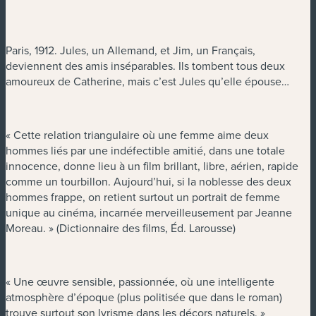
Paris, 1912. Jules, un Allemand, et Jim, un Français,
deviennent des amis inséparables. Ils tombent tous deux
amoureux de Catherine, mais c’est Jules qu’elle épouse…
« Cette relation triangulaire où une femme aime deux
hommes liés par une indéfectible amitié, dans une totale
innocence, donne lieu à un film brillant, libre, aérien, rapide
comme un tourbillon. Aujourd’hui, si la noblesse des deux
hommes frappe, on retient surtout un portrait de femme
unique au cinéma, incarnée merveilleusement par Jeanne
Moreau. » (Dictionnaire des films, Éd. Larousse)
« Une œuvre sensible, passionnée, où une intelligente
atmosphère d’époque (plus politisée que dans le roman)
trouve surtout son lyrisme dans les décors naturels. »