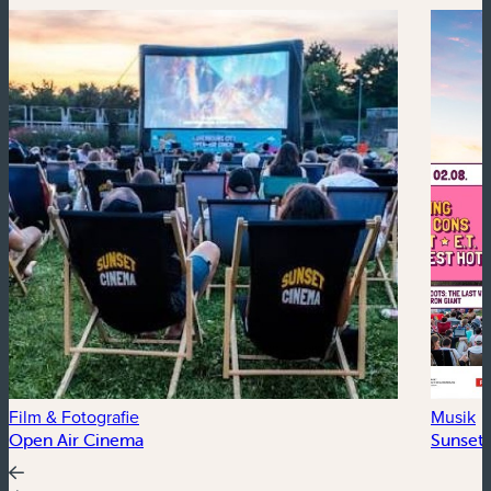
Film & Fotografie
Musik
Open Air Cinema
Sunset 