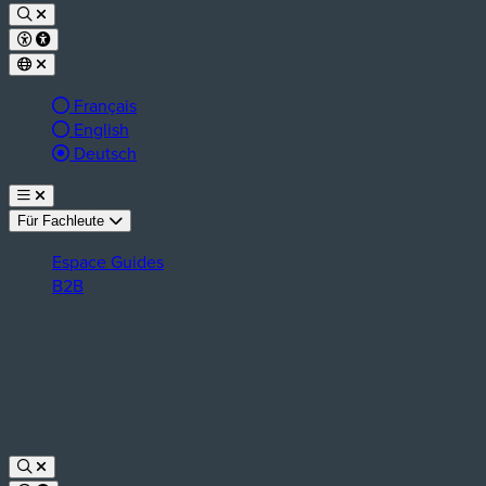
Français
English
aktive Sprache:
Deutsch
Für Fachleute
Espace Guides
B2B