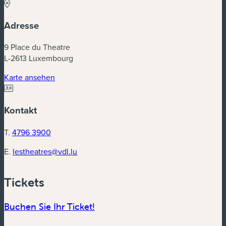
Adresse
9 Place du Theatre
L-2613 Luxembourg
Karte ansehen
Kontakt
T.
4796 3900
E.
lestheatres@vdl.lu
Tickets
Buchen Sie Ihr Ticket!