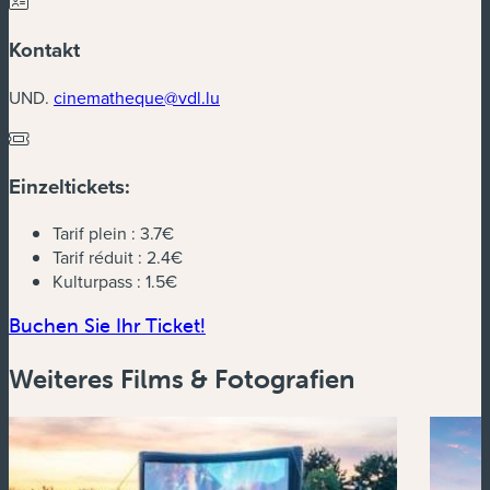
Kontakt
UND.
cinematheque@vdl.lu
Einzeltickets:
Tarif plein :
3.7€
Tarif réduit :
2.4€
Kulturpass :
1.5€
(neues Fenster)
Buchen Sie Ihr Ticket!
Weiteres Films & Fotografien