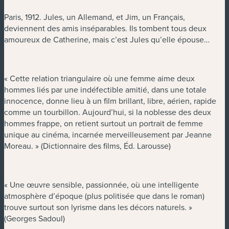
Paris, 1912. Jules, un Allemand, et Jim, un Français,
deviennent des amis inséparables. Ils tombent tous deux
amoureux de Catherine, mais c’est Jules qu’elle épouse…
« Cette relation triangulaire où une femme aime deux
hommes liés par une indéfectible amitié, dans une totale
innocence, donne lieu à un film brillant, libre, aérien, rapide
comme un tourbillon. Aujourd’hui, si la noblesse des deux
hommes frappe, on retient surtout un portrait de femme
unique au cinéma, incarnée merveilleusement par Jeanne
Moreau. » (Dictionnaire des films, Éd. Larousse)
« Une œuvre sensible, passionnée, où une intelligente
atmosphère d’époque (plus politisée que dans le roman)
trouve surtout son lyrisme dans les décors naturels. »
(Georges Sadoul)