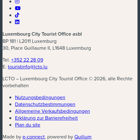
Luxembourg City Tourist Office asbl
BP 181 | L2011 Luxemburg
30, Place Guillaume II, L1648 Luxemburg
Tel.
+352 22 28 09
E.
touristinfo@lcto.lu
LCTO – Luxembourg City Tourist Office © 2026, alle Rechte
vorbehalten
Nutzungsbedingungen
Datenschutzbestimmungen
(neues Fenster)
Allgemeine Verkaufsbedingungen
Erklärung zur Barrierefreiheit
Plan du site
(neues Fenster)
(neues Fenster)
Made by
e-connect
, powered by
Quilium