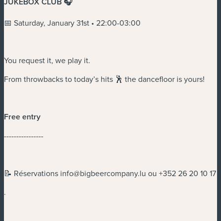
JUKEBOX CLUB 🎧
📅 Saturday, January 31st • 22:00-03:00
You request it, we play it.
From throwbacks to today’s hits 🕺 the dancefloor is yours!
Free entry
----------------
📝 Réservations
info@bigbeercompany.lu
ou +352 26 20 10 17
.