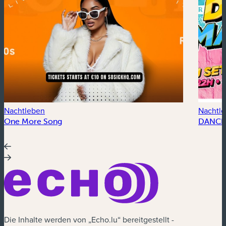
Nachtleben
Nachtl
One More Song
DANCE
Die Inhalte werden von „Echo.lu“ bereitgestellt -