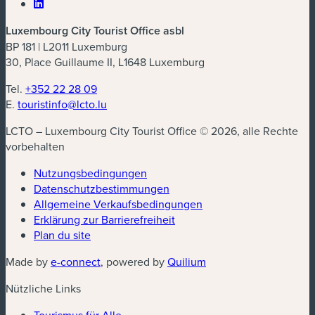
Luxembourg City Tourist Office asbl
BP 181 | L2011 Luxemburg
30, Place Guillaume II, L1648 Luxemburg
Tel.
+352 22 28 09
E.
touristinfo@lcto.lu
LCTO – Luxembourg City Tourist Office © 2026, alle Rechte
vorbehalten
Nutzungsbedingungen
Datenschutzbestimmungen
(neues Fenster)
Allgemeine Verkaufsbedingungen
Erklärung zur Barrierefreiheit
Plan du site
(neues Fenster)
(neues Fenster)
Made by
e-connect
, powered by
Quilium
Nützliche Links
Tourismus für Alle