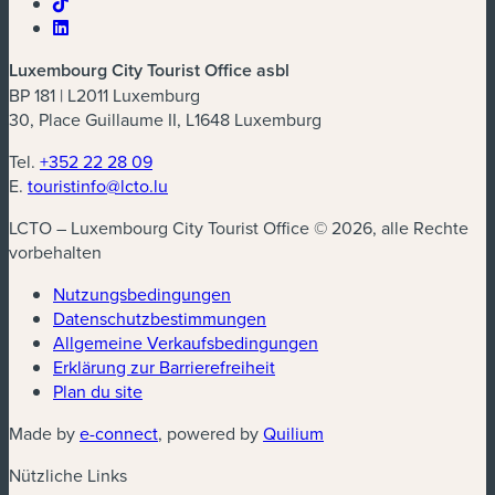
Luxembourg City Tourist Office asbl
BP 181 | L2011 Luxemburg
30, Place Guillaume II, L1648 Luxemburg
Tel.
+352 22 28 09
E.
touristinfo@lcto.lu
LCTO – Luxembourg City Tourist Office © 2026, alle Rechte
vorbehalten
Nutzungsbedingungen
Datenschutzbestimmungen
(neues Fenster)
Allgemeine Verkaufsbedingungen
Erklärung zur Barrierefreiheit
Plan du site
(neues Fenster)
(neues Fenster)
Made by
e-connect
, powered by
Quilium
Nützliche Links