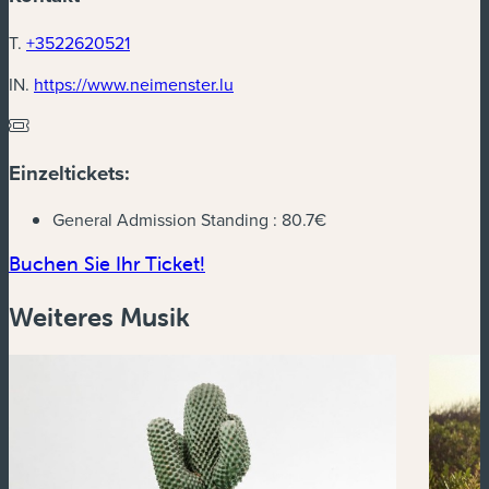
T.
+3522620521
(neues Fenster)
IN.
https://www.neimenster.lu
Einzeltickets:
General Admission Standing :
80.7€
(neues Fenster)
Buchen Sie Ihr Ticket!
Weiteres Musik