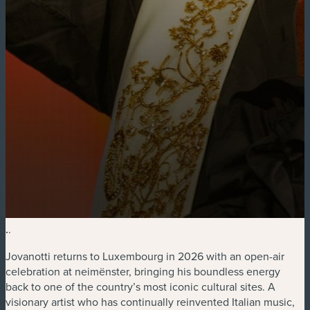
.
.
Jovanotti returns to Luxembourg in 2026 with an open-air
celebration at neimënster, bringing his boundless energy
back to one of the country’s most iconic cultural sites. A
visionary artist who has continually reinvented Italian music,