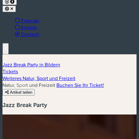
Français
English
aktive Sprache:
Deutsch
Jazz Break Party in Bildern
Tickets
Weiteres Natur, Sport und Freizeit
Natur, Sport und Freizeit
Buchen Sie Ihr Ticket!
Artikel teilen
Jazz Break Party