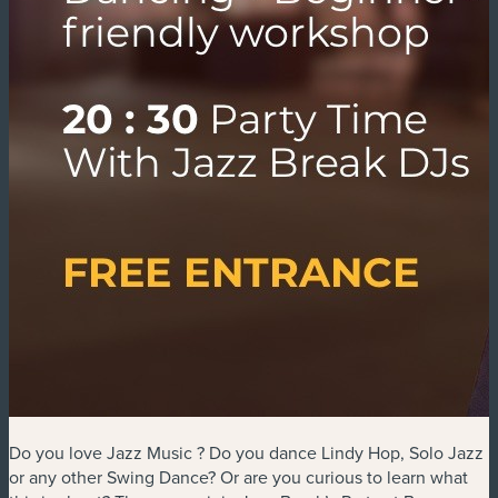
Do you love Jazz Music ? Do you dance Lindy Hop, Solo Jazz
or any other Swing Dance? Or are you curious to learn what