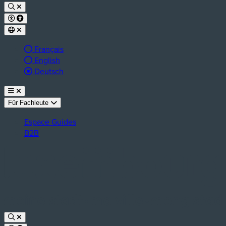
Français
English
aktive Sprache:
Deutsch
Für Fachleute
Espace Guides
B2B