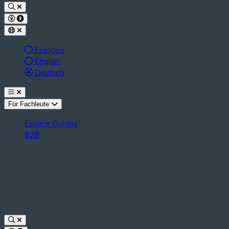
Français
English
aktive Sprache:
Deutsch
Für Fachleute
Espace Guides
B2B