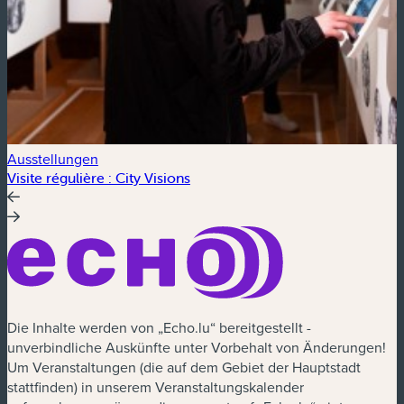
Ausstellungen
A
Visite régulière : City Visions
S
Die Inhalte werden von „Echo.lu“ bereitgestellt -
unverbindliche Auskünfte unter Vorbehalt von Änderungen!
Um Veranstaltungen (die auf dem Gebiet der Hauptstadt
stattfinden) in unserem Veranstaltungskalender