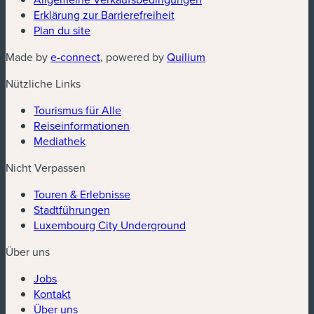
Erklärung zur Barrierefreiheit
Plan du site
(neues Fenster)
(neues Fenster)
Made by
e-connect
, powered by
Quilium
Nützliche Links
Tourismus für Alle
Reiseinformationen
Mediathek
Nicht Verpassen
Touren & Erlebnisse
Stadtführungen
Luxembourg City Underground
Über uns
Jobs
Kontakt
Über uns