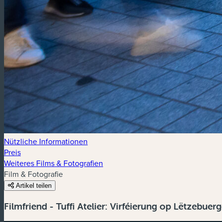
Nützliche Informationen
Preis
Weiteres Films & Fotografien
Film & Fotografie
Artikel teilen
Filmfriend - Tuffi Atelier: Virféierung op Lëtzebuer