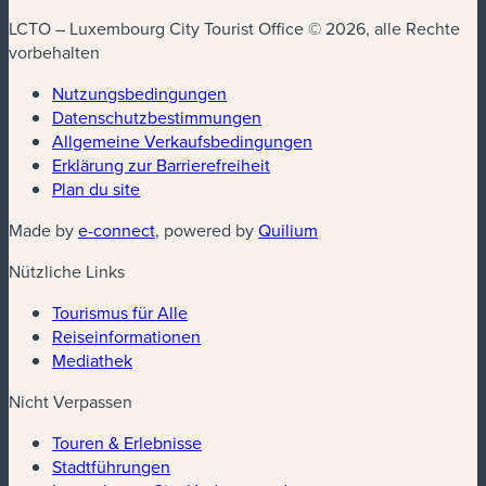
LCTO – Luxembourg City Tourist Office © 2026, alle Rechte
vorbehalten
Nutzungsbedingungen
Datenschutzbestimmungen
(neues Fenster)
Allgemeine Verkaufsbedingungen
Erklärung zur Barrierefreiheit
Plan du site
(neues Fenster)
(neues Fenster)
Made by
e-connect
, powered by
Quilium
Nützliche Links
Tourismus für Alle
Reiseinformationen
Mediathek
Nicht Verpassen
Touren & Erlebnisse
Stadtführungen